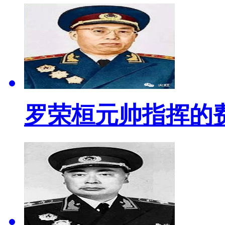
罗荣桓元帅指挥的