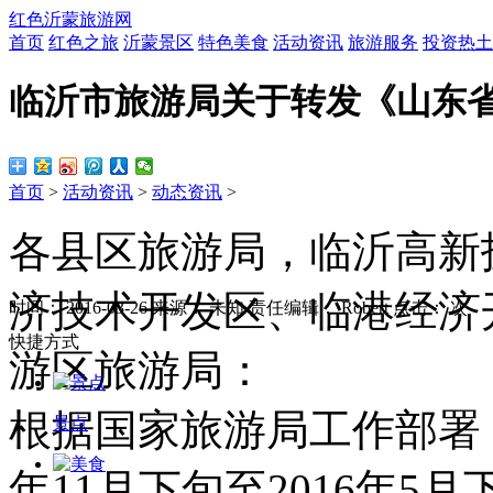
红色沂蒙旅游网
首页
红色之旅
沂蒙景区
特色美食
活动资讯
旅游服务
投资热土
临沂市旅游局关于转发《山东
首页
>
活动资讯
>
动态资讯
>
各县区旅游局，临沂高新
济技术开发区、临港经济
时间：
2016-03-26
来源：
未知
责任编辑：
Robert
点击：
次
快捷方式
游区旅游局：
根据国家旅游局工作部署，
景点
年11月下旬至2016年5