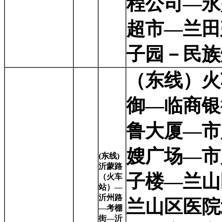
程公司—永
超市—兰田
子园－民族
（东线）火
御—临商银
鲁大厦—市
嫂广场—市
(
东线)
沂蒙路
子楼—兰山
（火车
站）—
沂州路
兰山区医院
—考棚
街—沂