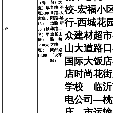
前）戈
（春
校-宏福小
九路-圣
夏）早
亚路-大
班6:00
阳路-解
末班：
行-西城花
放路-新
18：
2
路
华路—
30（秋
众建材超市
金雀山
冬）早
路—羲
班：
之路—
6:30末
山大道路口
陶然路
班：
（火车
18:00
国际大饭店
站）
店时尚花街
学校—临沂
电公司—桃
庄—市运输