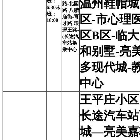
温州鞋帽城
班：
路-北园
6:30末
路-八腊
班：
区-市心理
庙街-育
18:00
才路-琅
琊王路-
区B区-临
(长途汽
车站换
和别墅-亮
乘中心
多现代城-
中心
王平庄小区
长途汽车站
城—亮美嘉