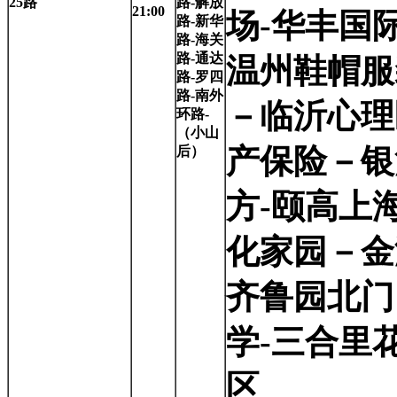
25
路
路-解放
21:00
场-华丰国
路-新华
路-海关
路-通达
温州鞋帽服
路-罗四
路-南外
－临沂心理
环路-
（小山
产保险－银
后）
方-颐高上
化家园－金
齐鲁园北门
学-三合里
区