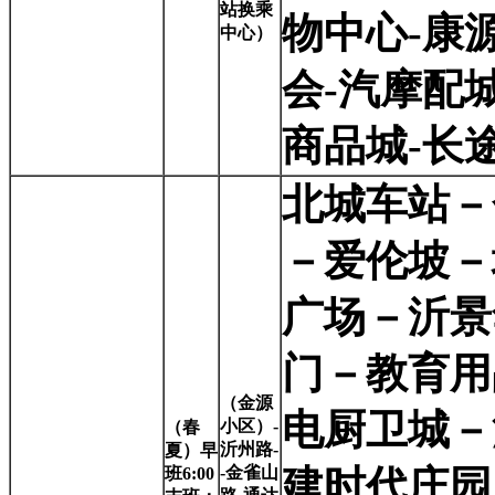
站换乘
物中心-康
中心）
会-汽摩配
商品城-长
北城车站－
－爱伦坡－
广场－沂景
门－教育用
（金源
电厨卫城－
小区）-
（春
沂州路-
夏）早
-金雀山
建时代庄园
班6:00