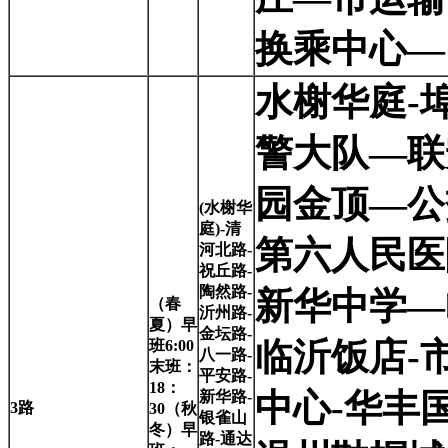
换乘中心—
水榭华庭-
警大队—联
园金顶—公
(
水榭华
庭)-清
第六人民医
河北路-
祝丘路-
陶然路-
新华中学—
（春
沂州路-
夏）早
金坛路-
临沂饭店-
班6:00
八一路-
末班：
平安路-
18：
中心-华丰
新华路-
3
路
30（秋
银雀山
冬）早
路-通达