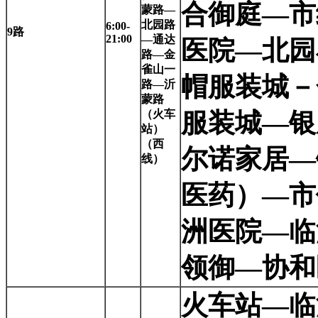
合御庭—市
蒙路—
北园路
6:00-
9
路
21:00
—通达
医院—北园
路—金
雀山一
帽服装城－
路—沂
蒙路
（火车
服装城—银
站）
（西
尔诺家居—
线）
医药）—市
洲医院—临
领御—协和
火车站—临