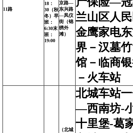
产保险—冠
京路—
18：
11
路
东兴路
30（秋
兰山区人民
—凤仪
冬）早
街（锦
班：
绣外
6:30末
金鹰家电东
滩）
班：
19:00
界－汉墓竹
馆－临商银
－火车站
北城车站一
—西南坊-
十里堡-葛
（北城