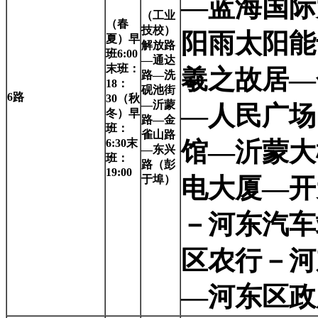
—蓝海国际
（工业
（春
技校）
阳雨太阳能
夏）早
解放路
班6:00
—通达
末班：
羲之故居—
路—洗
18：
砚池街
6
路
30（秋
—沂蒙
—人民广场
冬）早
路—金
班：
雀山路
6:30末
馆—沂蒙大
—东兴
班：
路（彭
19:00
于埠）
电大厦—开
－河东汽车
区农行－河
—河东区政