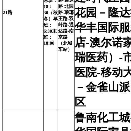
路-通达
末班：
路-北园
18：
花园－隆达
21
路
路-琅琊
30（秋
王路-双
冬）早
华丰国际服
岭路-通
班：
达路-南
6:30末
京路
班：
店-澳尔诺
18:00
（北城
车站）
瑞医药）-
医院-移动
－金雀山派
区
鲁南化工城