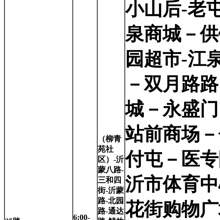
小山后-老
泉商城－供
园超市-江
－双月路路
城－永盛门
站前商场－
（柳青
苑社
付屯－医专
区）-沂
蒙八路-
沂市体育中
三和四
街-沂蒙
路-北园
花街购物广
路-通达
6:00-