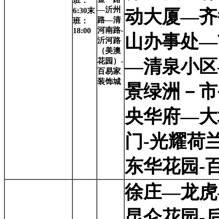
班：
—沂州
6:30末
动大厦—齐
路—清
班：
河南路-
18:00
山办事处—
沂河路
（美澳
—清泉小区
花园）-
百易家
装饰城
景绿洲－市
央华府—大
门-光耀荷
东华花园-
徐庄—龙虎
昆仑花园-