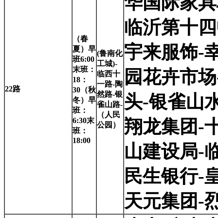
华国际家具
临沂第十四
（春
宇来服饰-
夏）早
(
鲁南化
班6:00
工城)-
末班：
园花卉市场
临西十
18：
一路-陶
22
路
30（秋
然路-银
头-银雀山
冬）早
雀山路-
班：
（人民
6:30末
翔龙集团-
公园）
班：
18:00
山建设局-
民生银行-
天元集团-