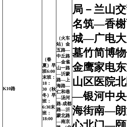
局－兰山交
名筑—香榭
城—广电大
（火车
站）金
墓竹简博物
五路—
中丘路
（春
—金雀
金鹰家电东
夏）早
山一路
班6:00
—沂蒙
末班：
山区医院北
路—上
18：
海路—
K10
路
30（秋
仁和巷
—银河中央
冬）早
—汤河
班：
路-成都
6:30末
海街南—朗
路—沂
班：
蒙北路
18:00
—南京
心北门—颐