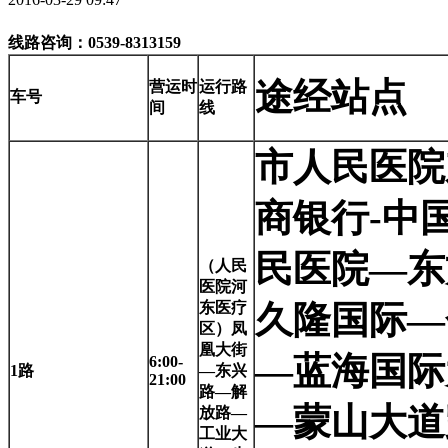
线路咨询：0539-8313159
途经站点
营运时
运行路
车号
间
线
市人民医院
商银行-中
民医院—东
（人民
医院河
东医疗
久隆国际—
区）凤
凰大街
—蓝海国际
6:00-
1
路
—东兴
21:00
路—解
—蒙山大道
放路—
工业大