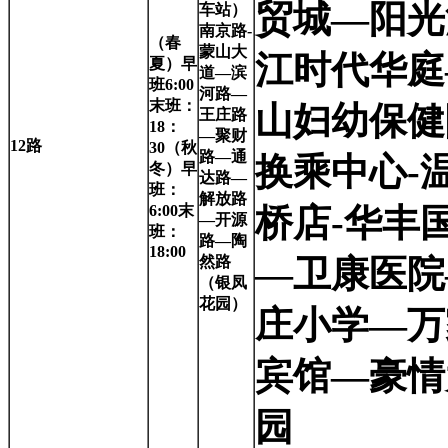
贸城—阳光
车站）
南京路-
（春
蒙山大
江时代华庭
夏）早
道—滨
班6:00
河路—
末班：
山妇幼保健
王庄路
18：
—聚财
12
路
30（秋
路—通
换乘中心-
冬）早
达路—
班：
解放路
6:00末
桥店-华丰
—开源
班：
路—陶
18:00
然路
—卫康医院
（银凤
花园）
庄小学—万
宾馆—豪情
园