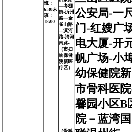
班：
—考棚
6:30末
公安局-一
街-沂州
班：
路—金
18:00
雀山路
门-红嫂广
—滨河
路-清河
电大厦-开
南路-
（市妇
帆广场-小
幼保健
院新医
疗区）
幼保健院新
市骨科医院
馨园小区B
院－蓝湾国
（骨科