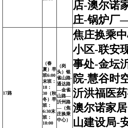
店-澳尔诺
庄-锅炉厂
焦庄换乘中
小区-联安
事处-金坛
（春
（岗
夏）早
头）银
院-慧谷时
班6:00
雀山路-
末班：
通达路
18：
沂洪福医药
—金雀
17
路
30（秋
山路—
冬）早
沂州路
澳尔诺家居
班：
—（焦
6:30末
庄换乘
班：
山建设局-
中心）
18:00