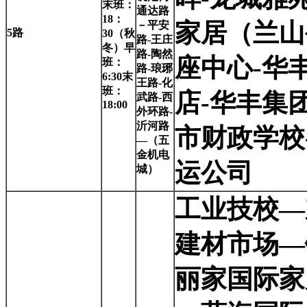
末班：
通达路
18：
家居（兰山
－平安
5
路
30（秋
路-王庄
冬）早
路-陶然
座中心-华
班：
路-琅琊
6:30末
王路-化
班：
店-华丰集
武路-西
18:00
外环路-
沂河路
市财政学校
—（五
金机电
运公司
城）
工业技校—
建材市场—
丽家国际家