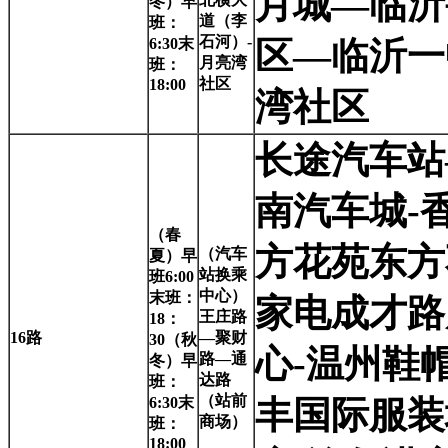
月城—临沂
冬）早
道（李
班：
石河）-
6:30末
区—临沂一
月亮湾
班：
社区
18:00
湾社区
长途汽车站
南汽车城-
（春
方花苑东方
（汽车
夏）早
站换乘
班6:00
中心）
末班：
家电成才路
王庄路
18：
16
路
—聚财
30（秋
心-温州鞋
路—通
冬）早
达路
班：
（站前
6:30末
丰国际服装
商场）
班：
18:00