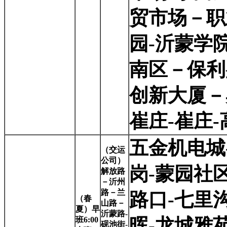
贸市场－职
园-沂蒙学
南区－保利
创新大厦－
崔庄-崔庄
五金机电城
（交运
公司）
岗-蒙园社
解放路
－沂州
路－兰
路口-七里
（春
山路－
夏）早
沂蒙路-
晖-龙城雅
班6:00
砚池街-