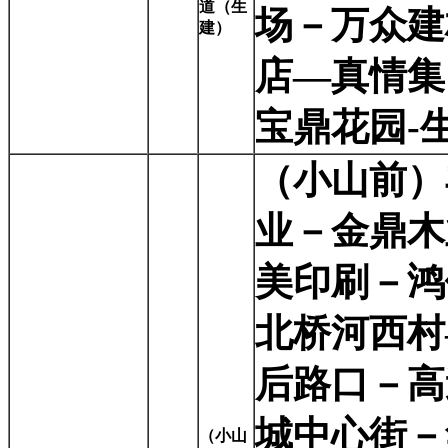
道（生
场－万众建
建）
店—真情集
宝鼎花园-
（小山前）
业－金鼎木
美印刷－鸿
北桥河西村
后路口－高
城中心街－
（小山