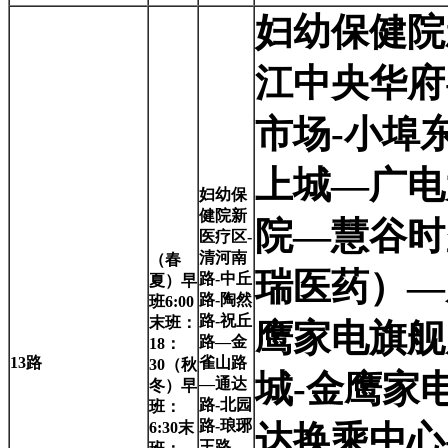
妇幼保健院
江中央华府
市场-小埠
上城—广电
妇幼保
健院新
院—慧谷时
医疗区-
清河南
（春
瑞医药）—
路-中丘
夏）早
路-陶然
班6:00
路-祝丘
末班：
鹰家电旗舰
路—金
18：
13
路
雀山路
30（秋
城-金鹰家
—通达
冬）早
路-北园
班：
路-琅琊
6:30末
达换乘中心
王路—