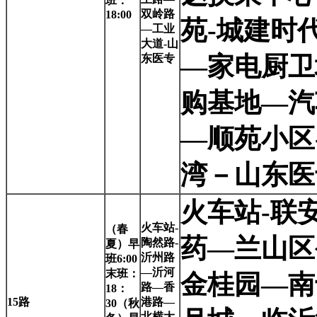
班：
双岭路
18:00
苑-城建时
—工业
大道-山
—家电厨卫
东医专
购基地—汽
—顺苑小区
湾－山东医
火车站-联
火车站-
（春
药—兰山区
陶然路-
夏）早
沂州路
班6:00
—沂河
末班：
金桂园—南
路—香
18：
15
路
港路—
30（秋
北横大