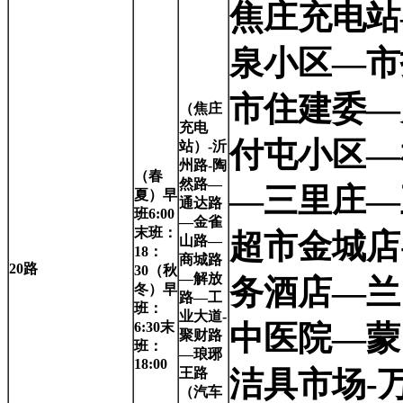
焦庄充电站
泉小区—市
市住建委—
（焦庄
充电
付屯小区—
站）-沂
州路-陶
（春
然路—
—三里庄—
夏）早
通达路
班6:00
—金雀
末班：
超市金城店
山路—
18：
商城路
20
路
30（秋
—解放
务酒店—兰
冬）早
路—工
班：
业大道-
6:30末
中医院—蒙
聚财路
班：
—琅琊
18:00
王路
洁具市场-
（汽车