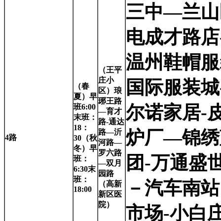
三中—兰山
电成才路店
温州鞋帽服
（王平
庄小
国际服装城
（春
区）琅
夏）早
琊王路
尔诺家居-
班6:00
—育才
末班：
路-通达
18：
炉厂—锦绣
路—沂
4
路
30（秋
河路—
冬）早
罗六路
团-万通盛
班：
—双月
6:30末
园路
班：
－汽车南站
（高新
18:00
新区医
院）
市场-小白