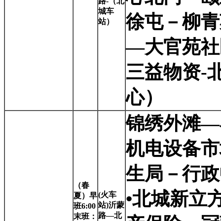
路-（北
城车
徐屯－柳青
站）
—大官苑社
三益物资-
心）
锦绣外滩—
机电设备市
生局－行政
（春
•北城新立
(
火车
夏）早
站)沂蒙
班6:00
路—北
末班：