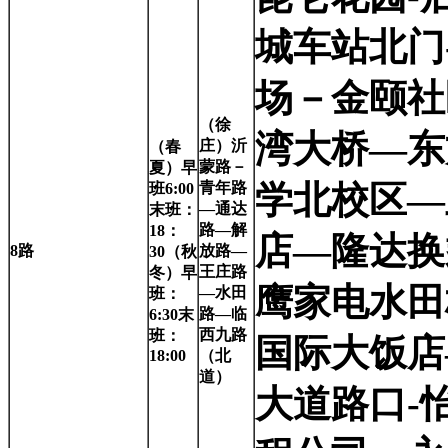
城车站北门
场－金颐社
（徐
湾大桥—东
庄）沂
（春
蒙路－
夏）早
青年路
学北校区—
班6:00
—通达
末班：
路—解
18：
店—隆达换
8
路
放路—
30（秋
王庄路
冬）早
鹰家电水田
—水田
班：
路—临
6:30末
西九路
班：
国际大饭店
18:00
（北
道）
大道路口-