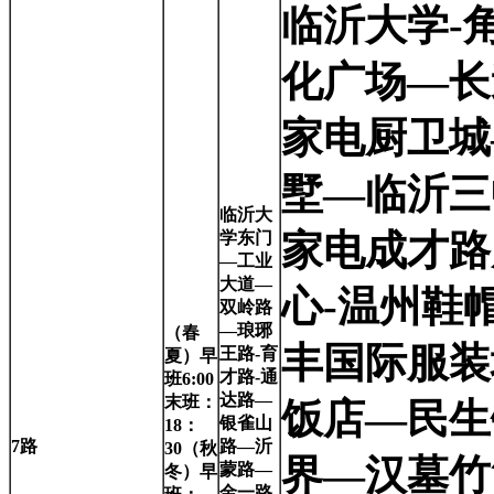
临沂大学-
化广场—长
家电厨卫城
墅—临沂三
临沂大
家电成才路
学东门
—工业
大道—
心-温州鞋
双岭路
—琅琊
（春
丰国际服装
王路-育
夏）早
才路-通
班6:00
达路—
末班：
饭店—民生
银雀山
18：
7
路
路—沂
30（秋
界—汉墓竹
蒙路—
冬）早
金一路