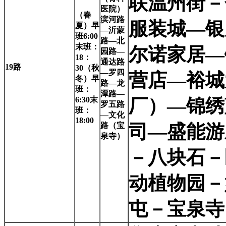
联温州街－
医院）
（春
滨河路
服装城—银
夏）早
—沂蒙
班6:00
路—北
末班：
尔诺家居—
园路—
18：
通达路
19
路
30（秋
—罗四
营店—裕城
冬）早
路—龙
班：
潭路—
6:30末
厂）—锦绣
罗五路
班：
—文化
18:00
路（宝
司—盛能游
泉寺）
－八块石－
动植物园－
屯－宝泉寺