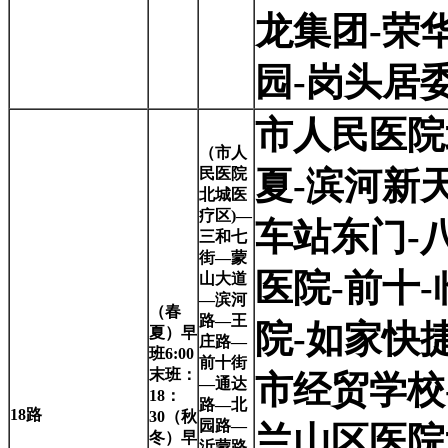
龙集团-荣
园-岗头居
市人民医院
（市人
民医院
夏-滨河新
北城医
疗区)—
车站东门-
三和七
街—蒙
医院-前十
山大道
—滨河
（春
路—王
院-如家快
夏）早
庄路—
班6:00
前十街
末班：
市经贸学校
—通达
18：
路—北
18
路
30（秋
园路—
兰山区医院
冬）早
沂蒙路