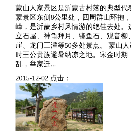
蒙山人家景区是沂蒙古村落的典型代
蒙景区东侧8公里处，四周群山环抱
嶂，是沂蒙乡村风情游的绝佳去处。
立石屋、神龟拜月、镜鱼石、观音柳
崖、龙门三潭等50多处景点。 蒙山
时王公贵族避暑纳凉之地。宋金时期
乱，举家迁...
2015-12-02
点击：