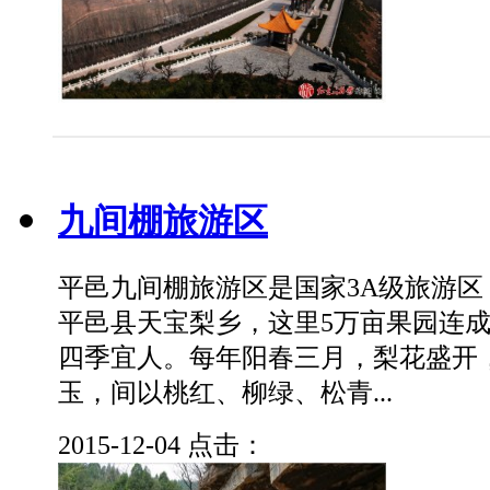
九间棚旅游区
平邑九间棚旅游区是国家3A级旅游
平邑县天宝梨乡，这里5万亩果园连
四季宜人。每年阳春三月，梨花盛开
玉，间以桃红、柳绿、松青...
2015-12-04
点击：