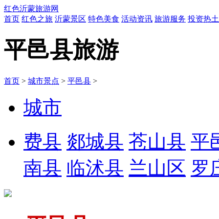
红色沂蒙旅游网
首页
红色之旅
沂蒙景区
特色美食
活动资讯
旅游服务
投资热土
平邑县旅游
首页
>
城市景点
>
平邑县
>
城市
费县
郯城县
苍山县
平
南县
临沭县
兰山区
罗