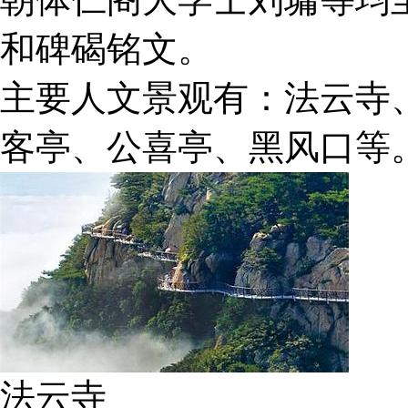
和碑碣铭文。
主要人文景观有：法云寺
客亭、公喜亭、黑风口等
法云寺