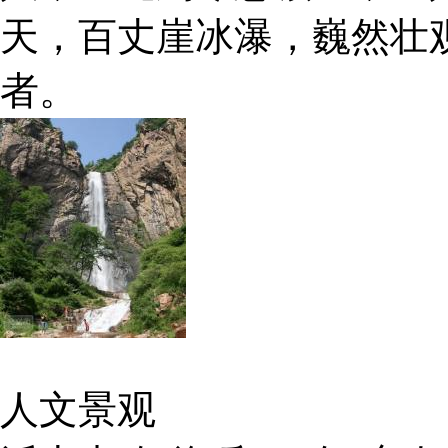
天，百丈崖冰瀑，巍然壮
者。
人文景观