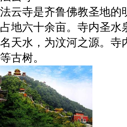
法云寺是齐鲁佛教圣地的
占地六十余亩。寺内圣水
名天水，为汶河之源。寺
等古树。