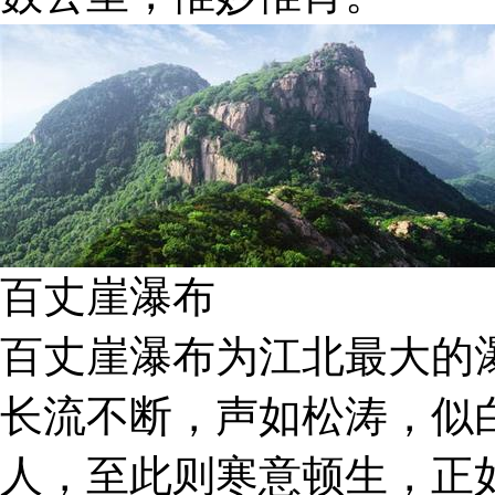
百丈崖瀑布
百丈崖瀑布为江北最大的
长流不断，声如松涛，似
人，至此则寒意顿生，正如