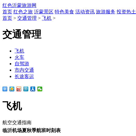
红色沂蒙旅游网
首页
红色之旅
沂蒙景区
特色美食
活动资讯
旅游服务
投资热土
首页
>
交通管理
>
飞机
>
交通管理
飞机
火车
自驾游
市内交通
长途客运
飞机
航空交通指南
临沂机场夏秋季航班时刻表