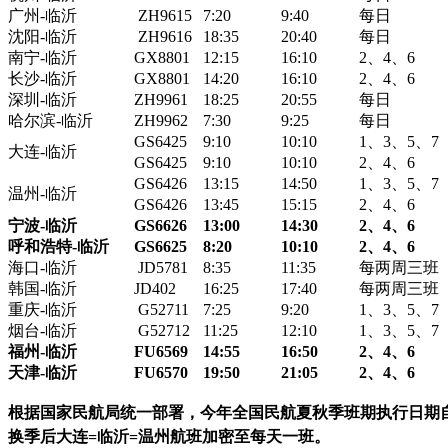
广州-临沂
ZH9615
7:20
9:40
每日
沈阳-临沂
ZH9616
18:35
20:40
每日
南宁-临沂
GX8801
12:15
16:10
2、4、6
长沙-临沂
GX8801
14:20
16:10
2、4、6
深圳-临沂
ZH9961
18:25
20:55
每日
哈尔滨-临沂
ZH9962
7:30
9:25
每日
GS6425
9:10
10:10
1、3、5、7
大连-临沂
GS6425
9:10
10:10
2、4、6
GS6426
13:15
14:50
1、3、5、7
温州-临沂
GS6426
13:45
15:15
2、4、6
宁波-临沂
GS6626
13:00
14:30
2
、4、6
呼和浩特-临沂
GS6625
8:20
10:10
2
、4、6
海口-临沂
JD5781
8:35
11:35
每两周三班
韩国-临沂
JD402
16:25
17:40
每两周三班
重庆-临沂
G52711
7:25
9:20
1、3、5、7
烟台-临沂
G52712
11:25
12:10
1、3、5、7
福州-临沂
FU6569
14:55
16:50
2
、4、6
天津-临沂
FU6570
19:50
21:05
2
、4、6
根据国家民航局统一部署，今年全国民航夏秋季班期执行日期
换季后大连
=
临沂
=
温州航班加密至每天一班。