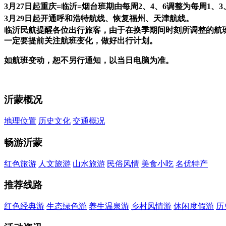
3
月
27
日起重庆
=
临沂
=
烟台班期由每周
2
、
4
、
6
调整为每周
1
、
3
3
月
29
日起开通呼和浩特航线、恢复福州、天津航线。
临沂民航提醒各位出行旅客，由于在换季期间时刻所调整的航
一定要提前关注航班变化，做好出行计划。
如航班变动，恕不另行通知，以当日电脑为准。
沂蒙概况
地理位置
历史文化
交通概况
畅游沂蒙
红色旅游
人文旅游
山水旅游
民俗风情
美食小吃
名优特产
推荐线路
红色经典游
生态绿色游
养生温泉游
乡村风情游
休闲度假游
历