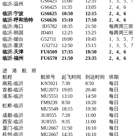
GS6425
11:00
12:35
1、3、5、7
临沂-温州
GS6425
11:35
13:05
2、4、6
临沂-宁波
GS6625
10:50
12:15
2
、4、6
临沂-呼和浩特
GS6626
15:10
17:10
2
、4、6
临沂-海口
JD5782
18:35
21:50
每两周三班
临沂-韩国
JD401
12:25
15:25
每两周三班
临沂-烟台
G52711
10:00
10:45
1、3、5、7
临沂-重庆
G52712
12:50
15:15
1、3、5、7
临沂-天津
FU6569
17:35
18:50
2
、4、6
临沂-福州
FU6570
21:50
23:35
2
、4、6
进 港 航 班
航程
航班号
起飞时间
到达时间
班期
南苑-临沂
KN5921
7:30
8:50
每日
首都-临沂
MU2073
19:05
20:40
每日
浦东-临沂
MU5551
13:10
14:50
每日
FM9239
8:50
10:20
每日
虹桥-临沂
MU5549
18:15
19:30
每日
成都-临沂
3U8555
7:20
11:00
每日
西安-临沂
3U8555
9:35
11:00
每日
厦门-临沂
MU2667
11:50
16:10
每日
杭州-临沂
MU2667
14:35
16:10
每日