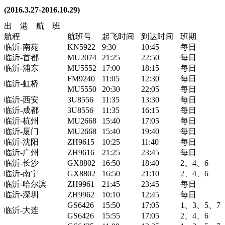
(2016.3.27-2016.10.29)
出 港 航 班
航程
航班号
起飞时间
到达时间
班期
临沂-南苑
KN5922
9:30
10:45
每日
临沂-首都
MU2074
21:25
22:50
每日
临沂-浦东
MU5552
17:00
18:15
每日
FM9240
11:05
12:30
每日
临沂-虹桥
MU5550
20:30
22:05
每日
临沂-西安
3U8556
11:35
13:30
每日
临沂-成都
3U8556
11:35
16:15
每日
临沂-杭州
MU2668
15:40
17:05
每日
临沂-厦门
MU2668
15:40
19:40
每日
临沂-沈阳
ZH9615
10:25
11:40
每日
临沂-广州
ZH9616
21:25
23:45
每日
临沂-长沙
GX8802
16:50
18:40
2、4、6
临沂-南宁
GX8802
16:50
21:10
2、4、6
临沂-哈尔滨
ZH9961
21:45
23:45
每日
临沂-深圳
ZH9962
10:10
12:45
每日
GS6426
15:50
17:05
1、3、5、7
临沂-大连
GS6426
15:55
17:05
2、4、6